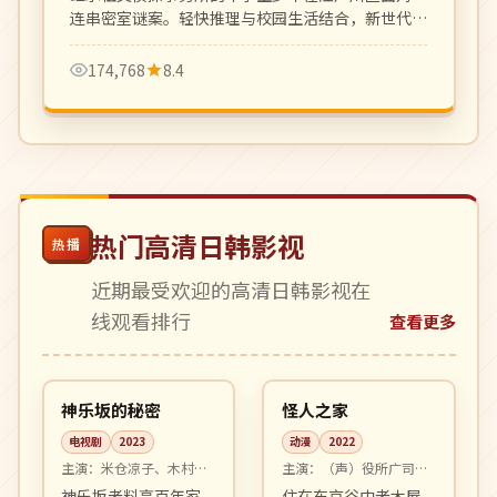
连串密室谜案。轻快推理与校园生活结合，新世代少
年推理动画。
174,768
8.4
热门高清日韩影视
热播
近期最受欢迎的高清日韩影视在
线观看排行
查看更多
10:28
99:43
完结
高分
日本
日本
神乐坂的秘密
怪人之家
电视剧
2023
动漫
2022
主演：
米仓凉子、木村拓
主演：
（声）役所广司、
哉 等
宫崎葵 等
神乐坂老料亭百年家
住在东京谷中老木屋