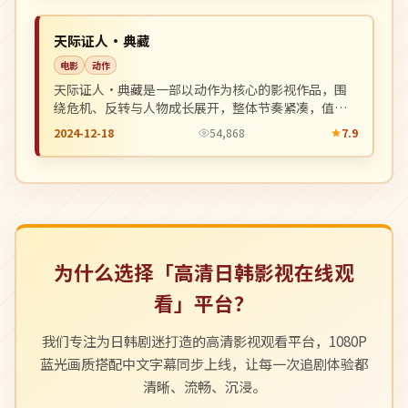
NEW
美国
天际证人·典藏
电影
动作
天际证人·典藏是一部以动作为核心的影视作品，围
绕危机、反转与人物成长展开，整体节奏紧凑，值得
推荐观看。
2024-12-18
54,868
7.9
为什么选择「高清日韩影视在线观
看」平台？
我们专注为日韩剧迷打造的高清影视观看平台，1080P
蓝光画质搭配中文字幕同步上线，让每一次追剧体验都
清晰、流畅、沉浸。