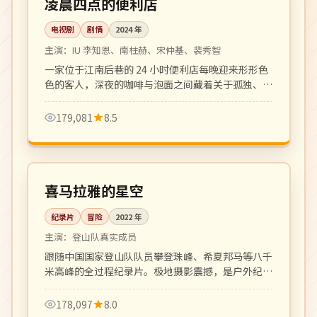
凌晨四点的便利店
电视剧
剧情
2024
年
主演：
IU 李知恩、南柱赫、宋仲基、裴秀智
一家位于江南后巷的 24 小时便利店每晚迎来形形色
色的客人，深夜的咖啡与泡面之间藏着关于孤独、和
解与温暖的小故事。治愈系群像剧的清新之作。
179,081
8.5
全 4 集
4K
中国
喜马拉雅的星空
纪录片
冒险
2022
年
主演：
登山队真实成员
跟随中国国家登山队队员攀登珠峰、希夏邦马等八千
米高峰的全过程纪录片。极地摄影震撼，是户外纪录
片的标杆之作。
178,097
8.0