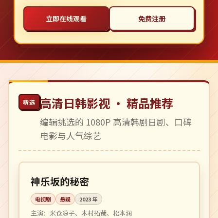
立即在线观看
免费注册
高清日韩影视 · 精品推荐
精选
编辑挑选的 1080P 高清韩剧日剧、口碑
电影与人气综艺
全 10 集
完结
日本
神乐坂的秘密
电视剧
悬疑
2023
年
主演：
米仓凉子、木村拓哉、松本润