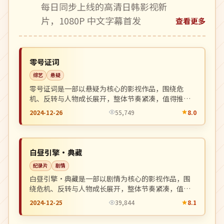
每日同步上线的高清日韩影视新
片，1080P 中文字幕首发
查看更多
高分
NEW
英国
零号证词
综艺
悬疑
零号证词是一部以悬疑为核心的影视作品，围绕危
机、反转与人物成长展开，整体节奏紧凑，值得推荐
观看。
2024-12-26
55,749
8.0
高分
NEW
中国
白昼引擎·典藏
纪录片
剧情
白昼引擎·典藏是一部以剧情为核心的影视作品，围
绕危机、反转与人物成长展开，整体节奏紧凑，值得
推荐观看。
2024-12-25
39,844
8.1
完结