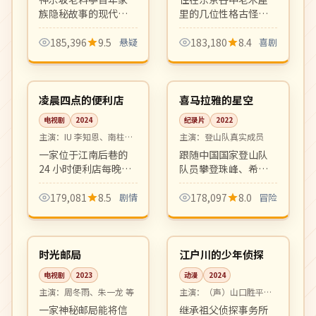
族隐秘故事的现代回
里的几位性格古怪老
响，每集揭开一层关
人收留了一位逃跑少
于女将与女儿的恩怨
女。日常风的奇幻动
185,396
9.5
悬疑
183,180
8.4
喜剧
情仇。氛围阴翳、台
画，幽默温馨。
16:51
04:04
词凝练。
高分
4K
韩国
中国
凌晨四点的便利店
喜马拉雅的星空
电视剧
2024
纪录片
2022
主演：
IU 李知恩、南柱赫
主演：
登山队真实成员
等
一家位于江南后巷的
跟随中国国家登山队
24 小时便利店每晚迎
队员攀登珠峰、希夏
来形形色色的客人，
邦马等八千米高峰的
深夜的咖啡与泡面之
全过程纪录片。极地
179,081
8.5
剧情
178,097
8.0
冒险
间藏着关于孤独、和
摄影震撼，是户外纪
24:47
18:02
解与温暖的小故事。
录片的标杆之作。
完结
连载中
治愈系群像剧的清新
之作。
中国
日本
时光邮局
江户川的少年侦探
电视剧
2023
动漫
2024
主演：
周冬雨、朱一龙 等
主演：
（声）山口胜平、
高山南 等
一家神秘邮局能将信
继承祖父侦探事务所