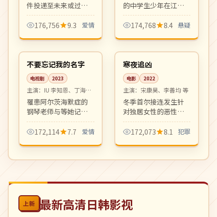
件投递至未来或过
的中学生少年在江户
去，三段跨越时空的
川区面对一连串密室
爱情在其中交织。新
谜案。轻快推理与校
176,756
9.3
爱情
174,768
8.4
悬疑
奇设定、温暖剧本、
园生活结合，新世代
14:38
99:33
画面唯美。
少年推理动画。
高分
院线
韩国
韩国
不要忘记我的名字
寒夜追凶
电视剧
2023
电影
2022
主演：
IU 李知恩、丁海寅
主演：
宋康昊、李善均 等
等
罹患阿尔茨海默症的
冬季首尔接连发生针
钢琴老师与等她记起
对独居女性的恶性案
自己的青梅竹马之间
件，老刑警与新人女
的纯爱故事。催泪治
搜查官在零下二十度
172,114
7.7
爱情
172,073
8.1
犯罪
愈系，OST 屡屡登顶
的寒夜里和时间赛
Melon 榜首。
跑。氛围压抑写实，
硬核犯罪片佳作。
最新高清日韩影视
上新