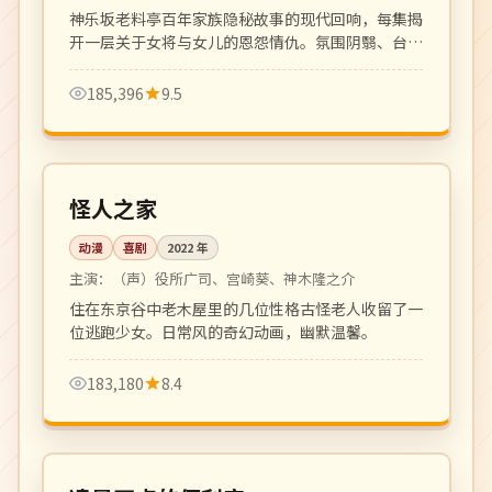
神乐坂老料亭百年家族隐秘故事的现代回响，每集揭
开一层关于女将与女儿的恩怨情仇。氛围阴翳、台词
凝练。
185,396
9.5
110 分钟
高分
日本
怪人之家
动漫
喜剧
2022
年
主演：
（声）役所广司、宫崎葵、神木隆之介
住在东京谷中老木屋里的几位性格古怪老人收留了一
位逃跑少女。日常风的奇幻动画，幽默温馨。
183,180
8.4
全 16 集
高分
韩国