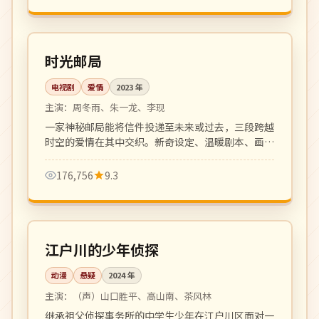
全 24 集
完结
中国
时光邮局
电视剧
爱情
2023
年
主演：
周冬雨、朱一龙、李现
一家神秘邮局能将信件投递至未来或过去，三段跨越
时空的爱情在其中交织。新奇设定、温暖剧本、画面
唯美。
176,756
9.3
更新至 18 集
连载中
日本
江户川的少年侦探
动漫
悬疑
2024
年
主演：
（声）山口胜平、高山南、茶风林
继承祖父侦探事务所的中学生少年在江户川区面对一